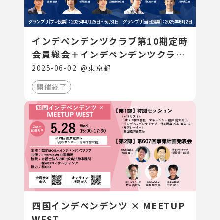
インデペンデンツクラブ第10期定時
会員総会＋インデペンデンツクラブ
大賞表彰
2025-06-02
@
東京都
開催終了
四国インデペンデンツ × MEETUP
WEST