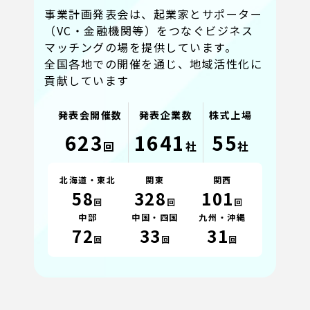
事業計画発表会は、起業家とサポーター
（VC・金融機関等）をつなぐビジネス
マッチングの場を提供しています。
全国各地での開催を通じ、地域活性化に
貢献しています
発表会開催数
発表企業数
株式上場
623
1641
55
回
社
社
北海道・東北
関東
関西
58
328
101
回
回
回
中部
中国・四国
九州・沖縄
72
33
31
回
回
回