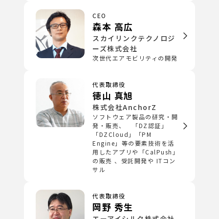
CEO
森本 高広
スカイリンクテクノロジ
ーズ株式会社
次世代エアモビリティの開発
代表取締役
徳山 真旭
株式会社AnchorZ
ソフトウェア製品の研究・開
発・販売、 「DZ認証」
「DZCloud」「PM
Engine」等の要素技術を活
用したアプリや「CalPush」
の販売 、受託開発や ITコン
サル
代表取締役
岡野 秀生
エーアイシルク株式会社