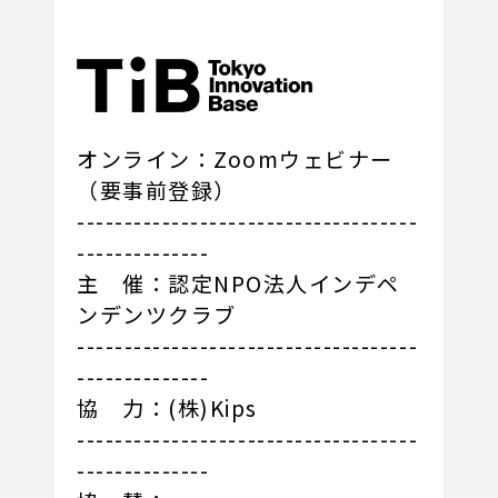
オンライン：Zoomウェビナー
（要事前登録）
------------------------------------
--------------
主 催：認定NPO法人インデペ
ンデンツクラブ
------------------------------------
--------------
協 力：(株)Kips
------------------------------------
--------------