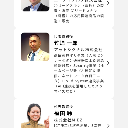
①リードスキン（電極）の製
造・販売 ②リードスキン
（電極）の応用関連商品の製
造・販売
代表取締役
竹迫 一郎
アットシグナル株式会社
高齢者見守り事業（人感セン
サ＋ボタン通報器による緊急
通報対応）Security事業（ホ
ームページ改ざん検知＆復
旧、ネットワーク負荷モニ
タ）Cloud System連携事業
（API連携を活用したカスタ
マイズなど）
代表取締役
福田 聆
株式会社MIEZ
ICT施工(3次元測量、3次元