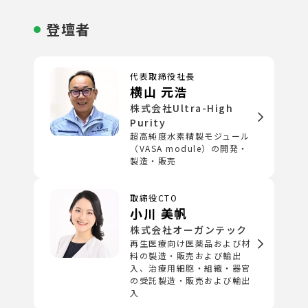
登壇者
代表取締役社長
横山 元浩
株式会社Ultra-High
Purity
超高純度水素精製モジュール
（VASA module）の開発・
製造・販売
取締役CTO
小川 美帆
株式会社オーガンテック
再生医療向け医薬品および材
料の製造・販売および輸出
入、治療用細胞・組織・器官
の受託製造・販売および輸出
入