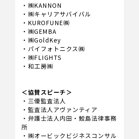
・㈱KANNON
・㈱キャリアサバイバル
・KUROFUNE㈱
・㈱GEMBA
・㈱GoldKey
・パイフォトニクス㈱
・㈱FLIGHTS
・和工房㈱
＜協賛スピーチ＞
・三優監査法人
・監査法人アヴァンティア
・弁護士法人内田・鮫島法律事務
所
・㈱オービックビジネスコンサル