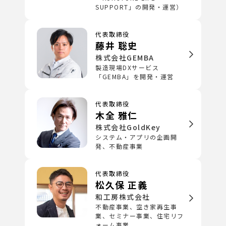
SUPPORT」の開発・運営）
代表取締役
藤井 聡史
株式会社GEMBA
製造現場DXサービス
「GEMBA」を開発・運営
代表取締役
木全 雅仁
株式会社GoldKey
システム・アプリの企画開
発、不動産事業
代表取締役
松久保 正義
和工房株式会社
不動産事業、空き家再生事
業、セミナー事業、住宅リフ
ォーム事業