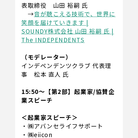
表取締役 山田 裕嗣 氏
→
音が聴こえる技術で、世界に
笑顔を届けていきます |
SOUNDY株式会社 山田 裕嗣 氏 |
The INDEPENDENTS
（モデレーター）
インデペンデンツクラブ 代表理
事 松本 直人 氏
15:50～【第2部】起業家/協賛企
業スピーチ
＜起業家スピーチ＞
・㈱アバンセライフサポート
・㈱eiicon