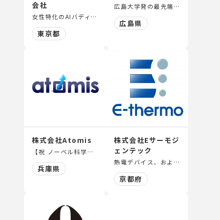
会社
広島大学発の最先端研究から生まれた革新的なエッジAI振動イメージング技術の開発
女性特化のAIバディの開発・提供、次世代リーダーシップトレーニング、組織力強化プログラム、生成AI活用の組織定着コンサルティング
広島県
東京都
株式会社Atomis
株式会社Eサーモジ
ェンテック
【祝 ノーベル科学賞受賞】Atomis社 科学顧問の京都大学高等研究院 北川進特別教授が、2025年10月8日にノーベル化学賞を受賞されました！ PCP/MOFなどの次世代多孔性材料の設計評価、製造販売 次世代ガス容器CubiTan®を基軸としたガス流通システムの提供、分散型カーボンリサイクル（CO₂変換回収）システムの提供
熱電デバイス、およびシステムの研究、開発、製造、販売
兵庫県
京都府