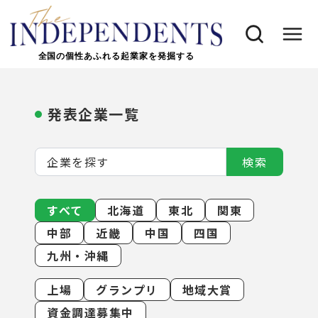
全国の個性あふれる起業家を発掘する
発表企業一覧
検索
すべて
北海道
東北
関東
中部
近畿
中国
四国
九州・沖縄
上場
グランプリ
地域大賞
資金調達募集中