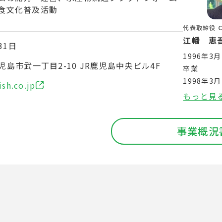
食文化普及活動
代表取締役 C
江幡 恵
31日
1996年
島市武一丁目2-10 JR鹿児島中央ビル4F
卒業
1998年
ish.co.jp
科漁業学専
もっと見
1999年1
2007年4
事業概況
2010年7
北海道大学
1999年
として着任
県や高知県
ム、欧州の
して魚の獲