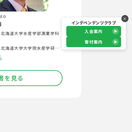
EO
×
インデペンデンツクラブ
吾
入会案内
3月 北海道大学水産学部漁業学科
寄付案内
3月 北海道大学大学院水産学研究
攻 修了
る
2月 鹿児島大学水産学部 助手
月 鹿児島大学水産学部 助教
書を見る
月 鹿児島大学水産学部 准教授
水産学部で漁業学を学び、
12月に鹿児島大学水産学部に教員
して以来、鹿児島をはじめ島根
、東南アジアのタイ、ベトナ
ノルウェーなどで、漁船に乗船
り方について漁業者と一緒に研