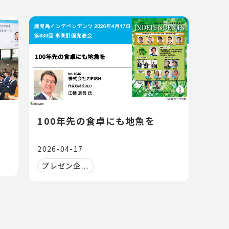
究をしてき
自分として
だ高めるこ
しく発展す
DXを実現
業を築きた
100年先の食卓にも地魚を
2026-04-17
プレゼン企...