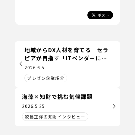
地域からDX人材を育てる セラ
ピアが目指す「ITベンダーに依
存しない社会」
2026.6.5
プレゼン企業紹介
海藻×知財で挑む気候課題
2026.5.25
鮫島正洋の知財インタビュー