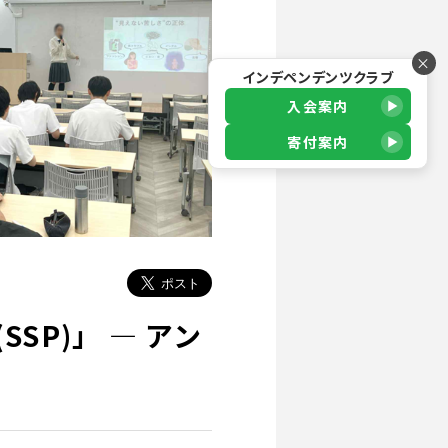
×
インデペンデンツクラブ
入会案内
寄付案内
SSP)」 ― アン