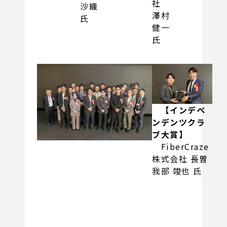
社
沙織
澤村
氏
健一
氏
【インデペ
ンデンツクラ
ブ大賞】
FiberCraze
株式会社 長曽
我部 竣也 氏