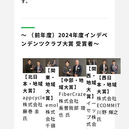
す。
～ （前年度）2024年度インデペ
ンデンツクラブ大賞 受賞者～
【関
【関
西・
【北日
東・
【西日
【中部・地
地域
本・地域
地域
本・地域
域大賞】
大
大賞】
大
大賞】
FiberCraze
賞】
appcycle
賞】
株式会社
株式会社
イー
株式会社
emol
ECOMMIT
長曽我部 竣
セッ
藤巻 圭
株式
川野 輝之
也 氏
プ株
氏
会社
氏
式会
千頭