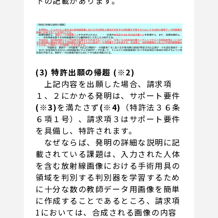
下の記載があります。
(3) 特許出願の帰趨 (※2)
上記内容を出願した場合、請求項
１、２にかかる発明は、サポート要件
(※3)
を満たさず
(※4)
（特許法３６条
６項１号）、請求項３はサポート要件
を具備し、特許されます。
なぜならば、発明の詳細な説明に記
載されている課題は、入力された人体
を含む放射線画像における手術用具の
領域を判別する判別器を学習するため
に十分な数の教師データ用画像を簡単
に作成することであるところ、請求項
1においては、合成される画像の内容