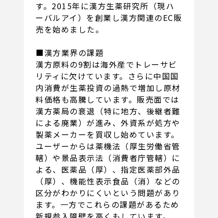
す。2015年に漢方生薬研究所（現ハ
ーバルアイ）を創業し漢方関連のEC販
売を始めました。
■漢方業界の課題
漢方原料の9割は海外産でトレーサビ
リティに欠けています。さらに中国国
内消費が生薬投資の過熱で増加し原材
料価格も高騰しています。販売面では
漢方薬局の衰退（特に地方、後継者難
による廃業）が進み、外資系が処方や
製薬メーカーを買収し始めています。
ユーザーからは薬機法（厚生労働省管
轄）や景品表示法（消費者庁管轄）に
よる、医薬品（厚）、指定医薬部外品
（厚）、機能性表示食品（消）などの
区分がわかりにくいという問題があり
ます。一方でこれらの課題があるため
新規参入障壁を高くもしています。