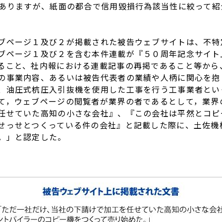
がありますが、紙面の都合で信用毀損行為該当性に絞って紹
ページ１及び２が掲載された被告ウェブサイトは、不特
ブページ１及び２を含む本件連載が『５０周年記念サイト
ること、社内報における連載記事の再掲であること等から
の事業内容、あるいは被告代表者の業績や人柄に関心を抱
、油圧式杭圧入引抜機を使用した工事を行う工事業者とい
て，ウェブページの閲覧者が業界の者であるとして，業界
任せていた高知の小さな会社』、『この会社は平然とコピ
せっせとつくっている件の会社』と記載した際に、土佐機
。」と認定した。