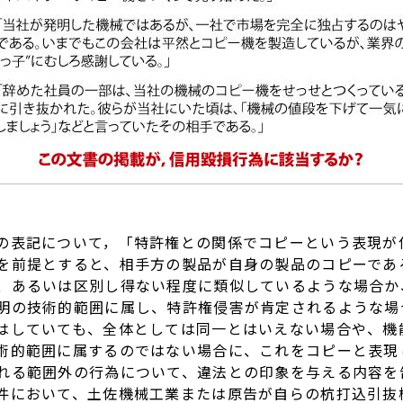
表記について，「特許権との関係でコピーという表現が
を前提とすると、相手方の製品が自身の製品のコピーであ
、あるいは区別し得ない程度に類似しているような場合か
明の技術的範囲に属し、特許権侵害が肯定されるような場
はしていても、全体としては同一とはいえない場合や、機
術的範囲に属するのではない場合に、これをコピーと表現
れる範囲外の行為について、違法との印象を与える内容を
件において、土佐機械工業または原告が自らの杭打込引抜