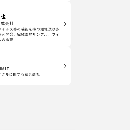
竣也
e株式会社
ウイルス等の機能を持つ繊維及び多
研究開発、繊維素材サンプル、フィ
ルの販売
MIT
イクルに関する総合商社