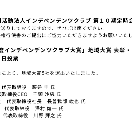
営利活動法人インデペンデンツクラブ 第１０期定時
お送りしておりますので、ぜひご出席ください。
権行使書のご提出にご協力いただきますようお願いいた
24年度インデペンデンツクラブ大賞」地域大賞 表彰
日投票
票により、地域大賞5社を選出いたしました。
 代表取締役 藤巻 圭 氏
取締役CEO 千頭 沙織 氏
会社 代表取締役社長 長曽我部 竣也 氏
代表取締役 澤村 健一 氏
 代表取締役 川野 輝之 氏