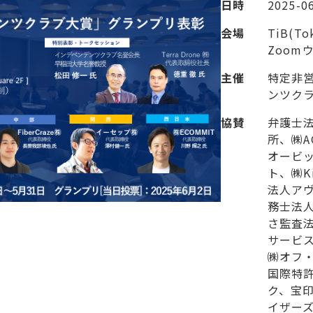
日時
2025-06
会場
TiB(To
Zoom
主催
特定非
ンツク
協賛
弁護士
所、㈱A
オービ
ト、㈱K
法人ア
務士法
さ監査
サービス、
㈱オフ
国際特
ク、宝
イザー