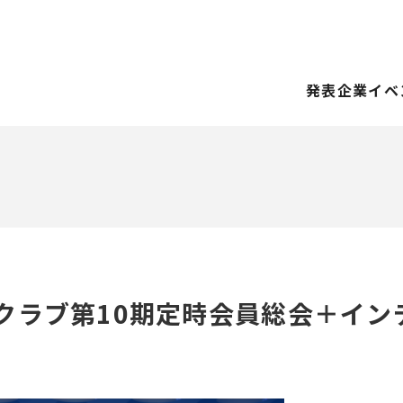
発表企業
イベ
クラブ第10期定時会員総会＋イン