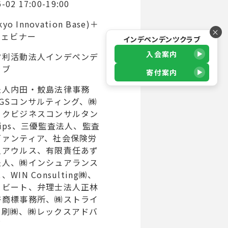
-02 17:00-19:00
kyo Innovation Base)＋
×
ウェビナー
インデペンデンツクラブ
入会案内
営利活動法人インデペンデ
ラブ
寄付案内
法人内田・鮫島法律事務
GSコンサルティング、㈱
ックビジネスコンサルタン
ips、三優監査法人、監査
ヴァンティア、社会保険労
人アウルス、有限責任あず
法人、㈱インシュアランス
WIN Consulting㈱、
・ビート、弁理士法人正林
許商標事務所、㈱ストライ
印刷㈱、㈱レックスアドバ
ズ