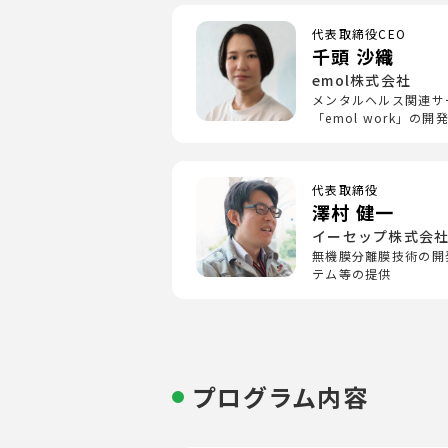
代表取締役CEO
千頭 沙織
emol株式会社
メンタルヘルス関連サ
「emol work」の開
代表取締役
澤村 健一
イーセップ株式会
無機膜分離膜技術の開
テム等の提供
プログラム内容