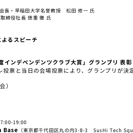
会長・早稲田大学名誉教授 松田 修一 氏
代表取締役社長 徳重 徹 氏
業によるスピーチ
24年度インデペンデンツクラブ大賞」グランプリ 表彰
のプレ投票と当日の会場投票により、グランプリが
会）
00-19:00
n Base
（東京都千代田区丸の内3-8-3 SusHi Tech Squa