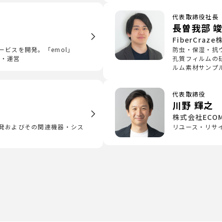
代表取締役社長
長曽我部 
FiberCraz
ービスを開発。「emol」
防虫・保湿・抗
発・運営
孔質フィルムの
ルム素材サンプ
代表取締役
川野 輝之
社
株式会社ECOM
発およびその関連機器・シス
リユース・リサ