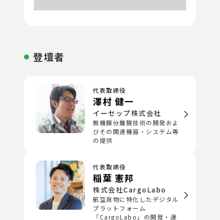
登壇者
代表取締役
澤村 健一
イーセップ株式会社
無機膜分離膜技術の開発およ
びその関連機器・システム等
の提供
代表取締役
稲葉 憲邦
株式会社CargoLabo
航空貨物に特化したデジタル
プラットフォーム
「CargoLabo」の開発・運