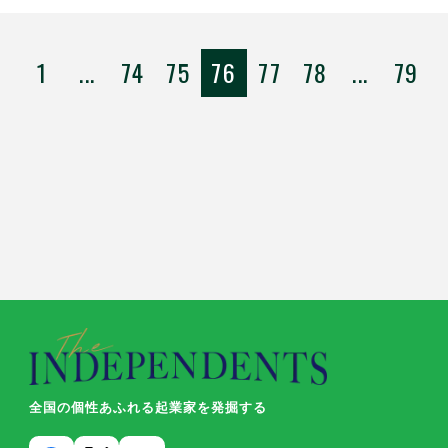
1
...
74
75
76
77
78
...
79
全国の個性あふれる起業家を発掘する