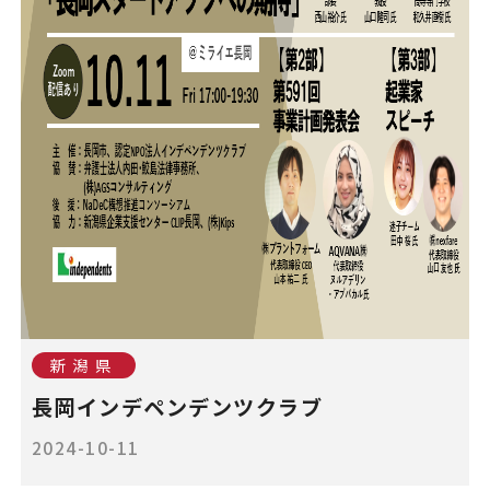
新潟県
長岡インデペンデンツクラブ
2024-10-11