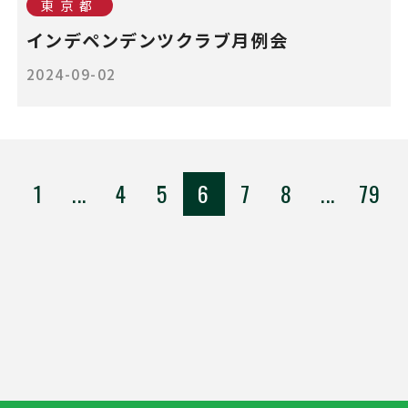
東京都
インデペンデンツクラブ月例会
2024-09-02
1
...
4
5
6
7
8
...
79