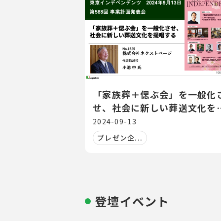
「家族葬＋偲ぶ会」を一般化
せ、社会に新しい葬送文化を
唱する
2024-09-13
プレゼン企...
登壇イベント