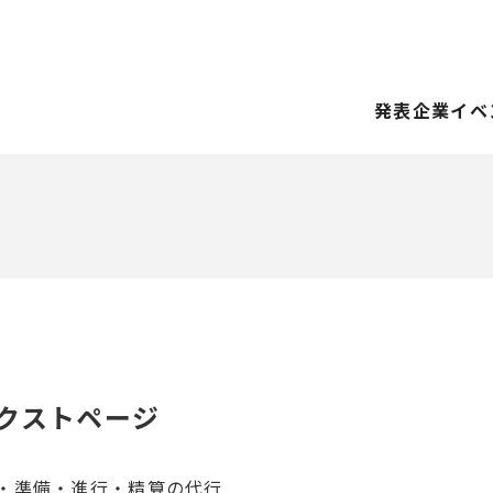
発表企業
イベ
クストページ
・準備・進行・精算の代行