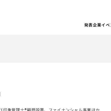
発表企業
イベ
I
び印象管理士®顧問設置、ファイナンシャル事業ほか