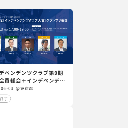
デペンデンツクラブ第9期
会員総会＋インデペンデン
ラブ大賞表彰
-06-03
@
東京都
終了