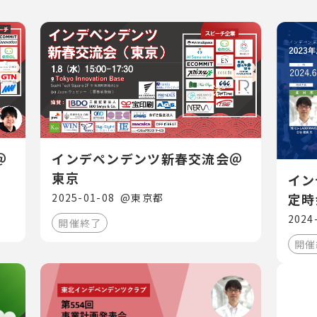
＠
インデペンデンツ新春交流会＠
東京
イン
定時
2025-01-08
@
東京都
ツク
2024
開催終了
開催