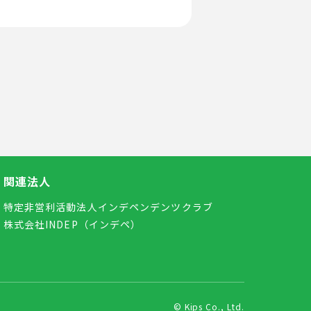
関連法人
特定非営利活動法人インデペンデンツクラブ
株式会社INDEP（インデペ）
© Kips Co., Ltd.