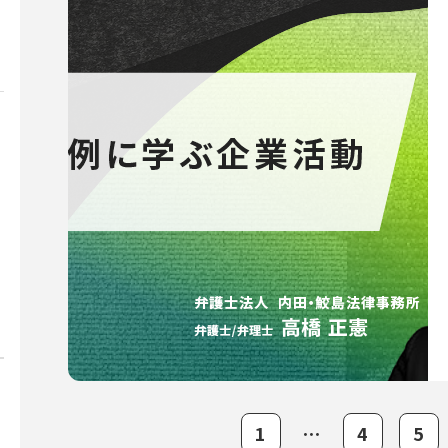
1
⋯
4
5