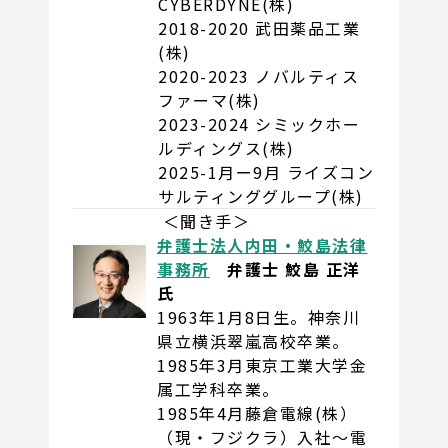
CYBERDYNE(株)
2018-2020 武田薬品工業
(株)
2020-2023 ノバルティス
ファーマ(株)
2023-2024 シミックホー
ルディングス(株)
2025-1月ー9月 ライズコン
サルティンググループ(株)
＜聞き手＞
弁護士法人内田・鮫島法律
事務所
弁護士 鮫島 正洋
氏
1963年1月8日生。神奈川
県立横浜翠嵐高校卒業。
1985年3月東京工業大学金
属工学科卒業。
1985年4月藤倉電線(株）
（現・フジクラ）入社〜電