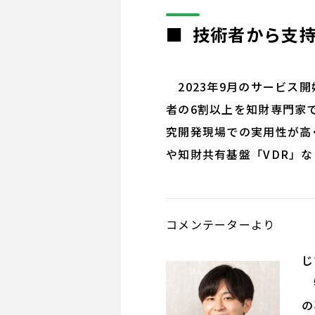
■ 技術者から支
2023年9月のサービス
者の6割以上を知財専門家
究開発現場での実用性が高く
や知財共有基盤「VDR」
コメンテーターより
リ
じ
特
の