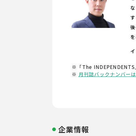
な
す
後
を
イ
※「The INDEPENDENTS
※
月刊誌バックナンバー
企業情報