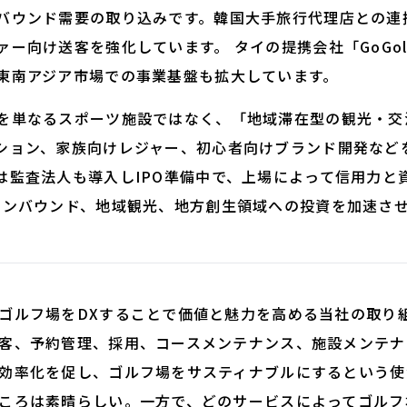
ウンド需要の取り込みです。韓国大手旅行代理店との連携や
ー向け送客を強化しています。 タイの提携会社「GoGo
東南アジア市場での事業基盤も拡大しています。
単なるスポーツ施設ではなく、「地域滞在型の観光・交
ション、家族向けレジャー、初心者向けブランド開発など
は監査法人も導入しIPO準備中で、上場によって信用力と
インバウンド、地域観光、地方創生領域への投資を加速さ
ルフ場をDXすることで価値と魅力を高める当社の取り
客、予約管理、採用、コースメンテナンス、施設メンテナ
効率化を促し、ゴルフ場をサスティナブルにするという使
ころは素晴らしい。一方で、どのサービスによってゴルフ