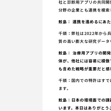
社と診断用アプリの共同開
分野の企業とも連携を模索
鮫島： 連携を進めるにあ
千頭：弊社は2022年か
質の高い膨大な研究データ
鮫島： 治療用アプリの開
体が、他社には容易に模倣
も含めた戦略が重要だと感
千頭：国内での特許はすで
ます。
鮫島：日本の環境面での課
います。本日はありがとう