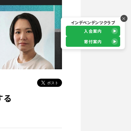
×
インデペンデンツクラブ
入会案内
寄付案内
する