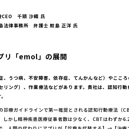
CEO 千頭 沙織 氏
法律事務所 弁護士 鮫島 正洋 氏
リ「emol」の展開
症、うつ病、不安障害、依存症、てんかんなど）やこころ
セリング）、作業療法などがあります。貴社は、認知行動
す。
の診療ガイドラインで第一推奨とされる認知行動療法（C
。しかし精神疾患医療従事者数は少なく、CBTはわずか6.
で、人間の代わりにアプリが【診察を代替する】→【治療