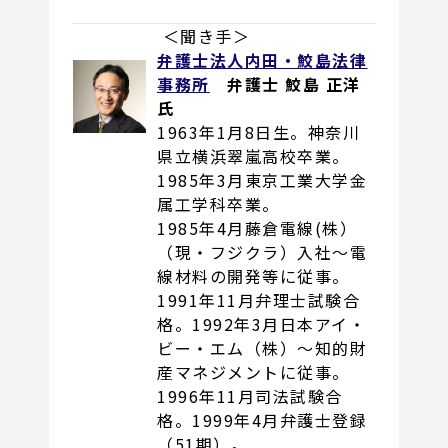
＜聞き手＞
弁護士法人内田・鮫島法律
事務所
弁護士 鮫島 正洋
氏
1963年1月8日生。神奈川
県立横浜翠嵐高校卒業。
1985年3月東京工業大学金
属工学科卒業。
1985年4月藤倉電線(株）
（現・フジクラ）入社〜電
線材料の開発等に従事。
1991年11月弁理士試験合
格。1992年3月日本アイ・
ビー・エム（株）〜知的財
産マネジメントに従事。
1996年11月司法試験合
格。1999年4月弁護士登録
（51期）。