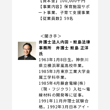
【資本金】100,000千円
【事業内容】保育施設サポ
ート事業、子育て支援事業
【従業員数】59名
＜聞き手＞
弁護士法人内田・鮫島法律
事務所
弁護士 鮫島 正洋
氏
1963年1月8日生。神奈川
県立横浜翠嵐高校卒業。
1985年3月東京工業大学金
属工学科卒業。
1985年4月藤倉電線(株）
（現・フジクラ）入社〜電
線材料の開発等に従事。
1991年11月弁理士試験合
格。1992年3月日本アイ・