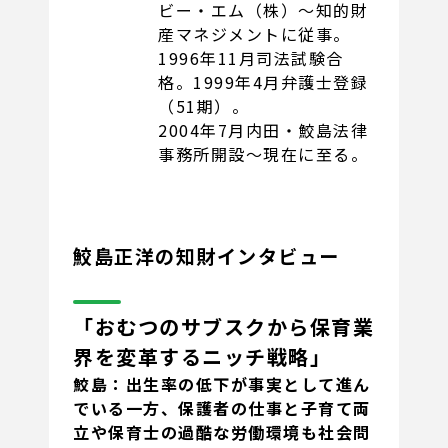
ビー・エム（株）〜知的財
産マネジメントに従事。
1996年11月司法試験合
格。1999年4月弁護士登録
（51期）。
2004年7月内田・鮫島法律
事務所開設〜現在に至る。
鮫島正洋の知財インタビュー
「おむつのサブスクから保育業
界を変革するニッチ戦略」
鮫島：出生率の低下が事実として進ん
でいる一方、保護者の仕事と子育て両
立や保育士の過酷な労働環境も社会問