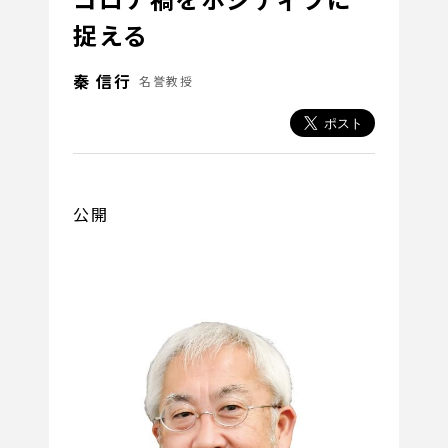
捉える
秦 信行
名誉教授
公開