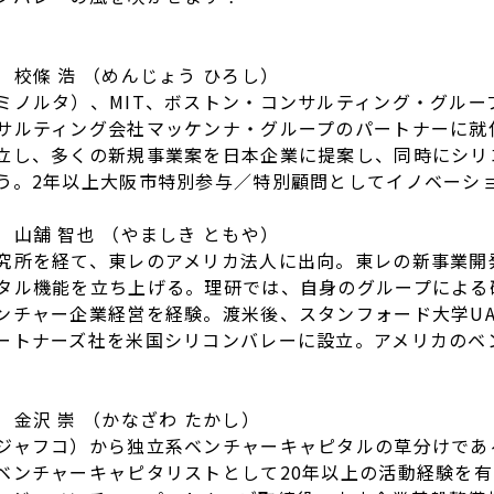
校條 浩 （めんじょう ひろし）
ミノルタ）、MIT、ボストン・コンサルティング・グルー
サルティング会社マッケンナ・グループのパートナーに就
立し、多くの新規事業案を日本企業に提案し、同時にシリ
う。2年以上大阪市特別参与／特別顧問としてイノベーシ
山舗 智也 （やましき ともや）
究所を経て、東レのアメリカ法人に出向。東レの新事業開
タル機能を立ち上げる。理研では、自身のグループによる
ンチャー企業経営を経験。渡米後、スタンフォード大学UA
ートナーズ社を米国シリコンバレーに設立。アメリカのベ
金沢 崇 （かなざわ たかし）
ジャフコ）から独立系ベンチャーキャピタルの草分けであ
ベンチャーキャピタリストとして20年以上の活動経験を