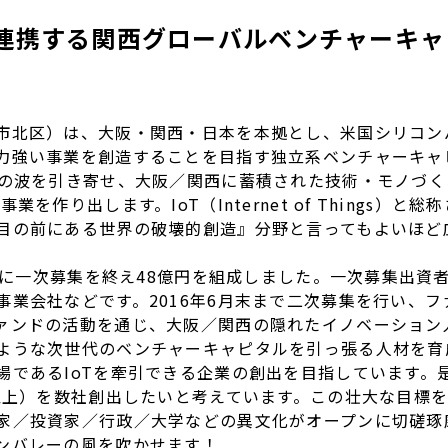
連携する関西グローバルベンチャーキャ
市北区）は、大阪・関西・日本を本拠とし、米国シリコン
力強い事業を創造することを目指す独立系ベンチャーキャ
新の波を引き寄せ、大阪／関西に蓄積された技術・モノづ
業を作り出します。IoT（Internet of Things）
目の前にある世界の破壊的創造』分野と言ってもよいほど
4日に一次募集を終え48億円を組成しました。一次募集出
業会社などです。2016年6月末まで二次募集を行い、フ
ァンドの活動を通じ、大阪／関西の隠れたイノベーション
ような次世代のベンチャーキャピタルを引っ張る人材を育
場であるIoTを牽引できる企業の創出を目指しています。
円以上）を数社創出したいと考えています。この壮大な目標
家／投資家／行政／大学などの異文化がオープンに切磋琢
ンバレーの風を吹かせます！