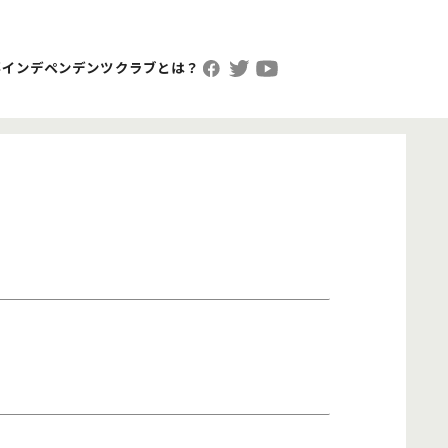
事
インデペンデンツクラブとは？