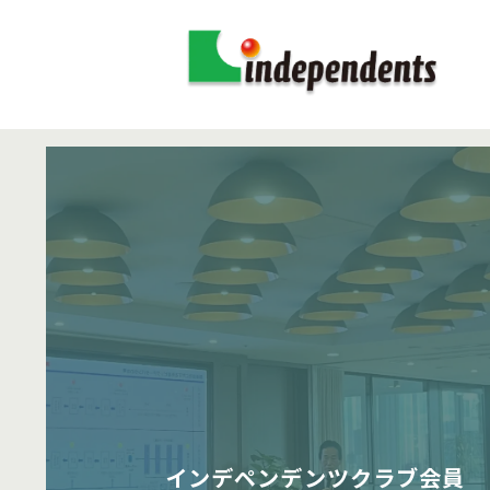
インデペンデンツクラブ会員