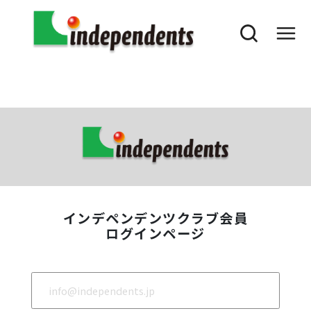
インデペンデンツクラブ会員
ログインページ