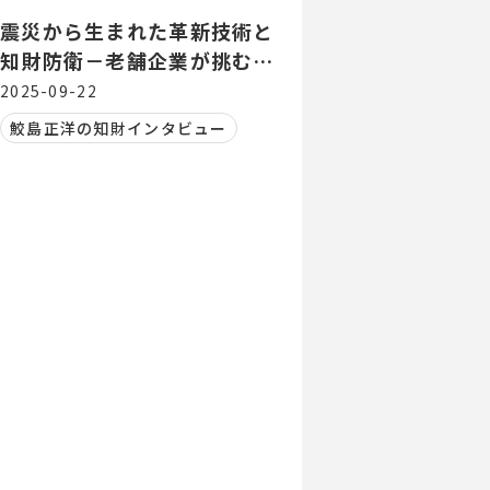
震災から生まれた革新技術と
知財防衛－老舗企業が挑む第
二創業
2025-09-22
鮫島正洋の知財インタビュー