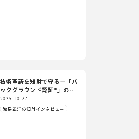
技術革新を知財で守る―「バ
ックグラウンド認証®」の社
会実装に向けて
2025-10-27
鮫島正洋の知財インタビュー