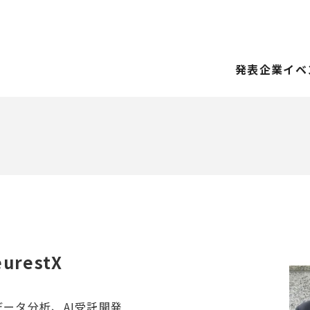
発表企業
イベ
restX
データ分析、AI受託開発