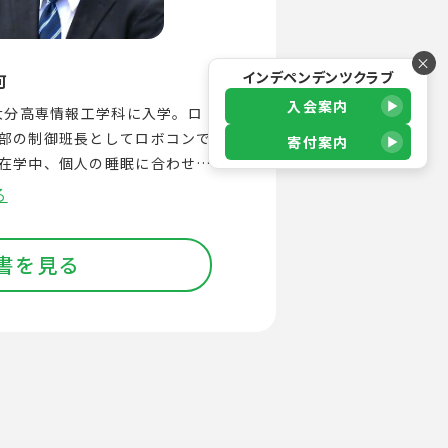
×
インデペンデンツクラブ
河
入会案内
、大分高専情報工学科に入学。ロ
部の制御班長としてロボコンで
寄付案内
在学中、個人の睡眠に合わせて
るAI枕「FAIP」を開発。全国
る
校ディープラーニングコンテス
を受賞し、その技術力と事業性
書を見る
される。日本ディープラーニン
援基金に採択され、2026年4
NeurestXを設立。AI枕の社
格的に推進。