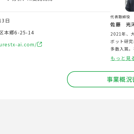
代表取締役
13日
佐藤 光
本郷6-25-14
2021年
ボット研究
urestx-ai.com/
多数入賞。
形状変化す
もっと見
高等専門学
ト総合3位
事業概況
が高く評価
グ協会の支
月に株式会社
会実装を本