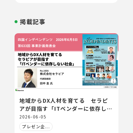
掲載記事
地域からDX人材を育てる セラピ
アが目指す「ITベンダーに依存しな
い社会」
2026-06-05
プレゼン企...